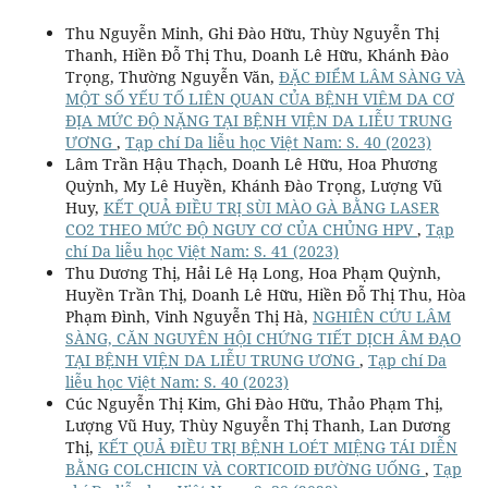
Thu Nguyễn Minh, Ghi Đào Hữu, Thùy Nguyễn Thị
Thanh, Hiền Đỗ Thị Thu, Doanh Lê Hữu, Khánh Đào
Trọng, Thường Nguyễn Văn,
ĐẶC ĐIỂM LÂM SÀNG VÀ
MỘT SỐ YẾU TỐ LIÊN QUAN CỦA BỆNH VIÊM DA CƠ
ĐỊA MỨC ĐỘ NẶNG TẠI BỆNH VIỆN DA LIỄU TRUNG
ƯƠNG
,
Tạp chí Da liễu học Việt Nam: S. 40 (2023)
Lâm Trần Hậu Thạch, Doanh Lê Hữu, Hoa Phương
Quỳnh, My Lê Huyền, Khánh Đào Trọng, Lượng Vũ
Huy,
KẾT QUẢ ĐIỀU TRỊ SÙI MÀO GÀ BẰNG LASER
CO2 THEO MỨC ĐỘ NGUY CƠ CỦA CHỦNG HPV
,
Tạp
chí Da liễu học Việt Nam: S. 41 (2023)
Thu Dương Thị, Hải Lê Hạ Long, Hoa Phạm Quỳnh,
Huyền Trần Thị, Doanh Lê Hữu, Hiền Đỗ Thị Thu, Hòa
Phạm Đình, Vinh Nguyễn Thị Hà,
NGHIÊN CỨU LÂM
SÀNG, CĂN NGUYÊN HỘI CHỨNG TIẾT DỊCH ÂM ĐẠO
TẠI BỆNH VIỆN DA LIỄU TRUNG ƯƠNG
,
Tạp chí Da
liễu học Việt Nam: S. 40 (2023)
Cúc Nguyễn Thị Kim, Ghi Đào Hữu, Thảo Phạm Thị,
Lượng Vũ Huy, Thùy Nguyễn Thị Thanh, Lan Dương
Thị,
KẾT QUẢ ĐIỀU TRỊ BỆNH LOÉT MIỆNG TÁI DIỄN
BẰNG COLCHICIN VÀ CORTICOID ĐƯỜNG UỐNG
,
Tạp