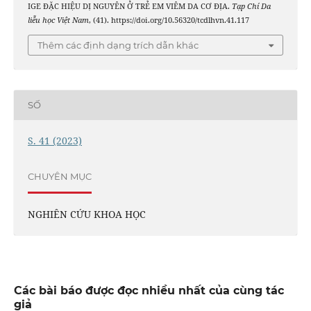
IGE ĐẶC HIỆU DỊ NGUYÊN Ở TRẺ EM VIÊM DA CƠ ĐỊA.
Tạp Chí Da
liễu học Việt Nam
, (41). https://doi.org/10.56320/tcdlhvn.41.117
Thêm các định dạng trích dẫn khác
SỐ
S. 41 (2023)
CHUYÊN MỤC
NGHIÊN CỨU KHOA HỌC
Các bài báo được đọc nhiều nhất của cùng tác
giả