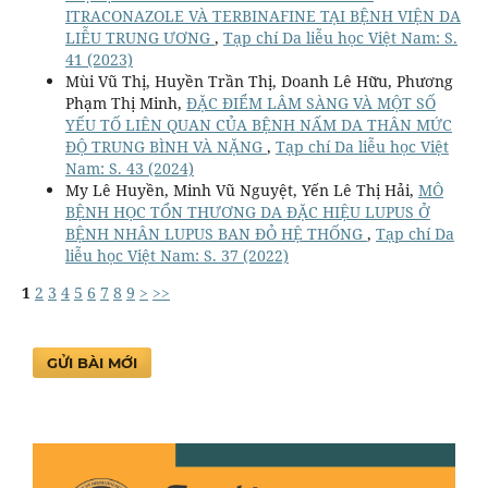
ITRACONAZOLE VÀ TERBINAFINE TẠI BỆNH VIỆN DA
LIỄU TRUNG ƯƠNG
,
Tạp chí Da liễu học Việt Nam: S.
41 (2023)
Mùi Vũ Thị, Huyền Trần Thị, Doanh Lê Hữu, Phương
Phạm Thị Minh,
ĐẶC ĐIỂM LÂM SÀNG VÀ MỘT SỐ
YẾU TỐ LIÊN QUAN CỦA BỆNH NẤM DA THÂN MỨC
ĐỘ TRUNG BÌNH VÀ NẶNG
,
Tạp chí Da liễu học Việt
Nam: S. 43 (2024)
My Lê Huyền, Minh Vũ Nguyệt, Yến Lê Thị Hải,
MÔ
BỆNH HỌC TỔN THƯƠNG DA ĐẶC HIỆU LUPUS Ở
BỆNH NHÂN LUPUS BAN ĐỎ HỆ THỐNG
,
Tạp chí Da
liễu học Việt Nam: S. 37 (2022)
1
2
3
4
5
6
7
8
9
>
>>
GỬI BÀI MỚI