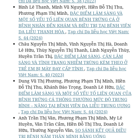
chí Da liễu học Việt Nam: S. 38 (2022)
Bình Lê Thanh, Minh Vũ Nguyệt, Hiền Đỗ Thị Thu,
Phương Phạm Thị Minh,
ĐẶC ĐIỂM LÂM SÀNG VÀ
MỘT SỐ YẾU TỐ LIÊN QUAN BỆNH TRỨNG CÁ Ở
BỆNH NHÂN ĐẾN KHÁM VÀ ĐIỀU TRỊ TẠI BỆNH VIỆN
DA LIỄU THANH HÓA
,
Tạp chí Da liễu học Việt Nam:
S. 44 (2024)
Châu Nguyễn Thị Minh, Vinh Nguyễn Thị Hà, Doanh
Lê Hữu, Thùy Nguyễn Thị Thanh, Linh Nguyễn Thùy,
Huyền Trần Thị,
ĐẶC ĐIỂM LÂM SÀNG, CẬN LÂM
SÀNG VÀ TÌNH TRẠNG NHIỄM TRÙNG KÈM THEO Ở
TRẺ EM BỊ MÀY ĐAY CẤP TÍNH
,
Tạp chí Da liễu học
Việt Nam: S. 40 (2023)
Dung Vũ Thị Phương, Phương Phạm Thị Minh, Hiền
Đỗ Thị Thu, Khánh Đào Trọng, Doanh Lê Hữu,
ĐẶC
ĐIỂM LÂM SÀNG VÀ MỘT SỐ YẾU TỐ LIÊN QUAN CỦA
BỆNH TRỨNG CÁ THÔNG THƯỜNG MỨC ĐỘ TRUNG
BÌNH – NẶNG TẠI BỆNH VIỆN DA LIỄU TRUNG ƯƠNG
,
Tạp chí Da liễu học Việt Nam: S. 44 (2024)
Anh Trần Thị Vân, Phương Phạm Thị Minh, My Lê
Huyền, Vân Trần Cẩm, Hiền Đỗ Thị Thu, Doanh Lê
Hữu, Thường Nguyễn Văn,
SO SÁNH KẾT QUẢ ĐIỀU
TRỊ BỆNH NẤM THÂN MÌNH BẰNG UỐNG