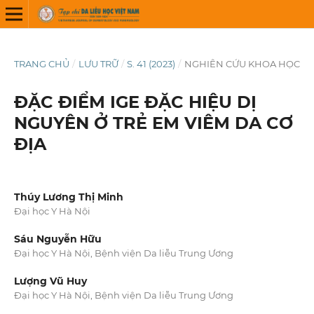
TRANG CHỦ
/
LƯU TRỮ
/
S. 41 (2023)
/
NGHIÊN CỨU KHOA HỌC
ĐẶC ĐIỂM IGE ĐẶC HIỆU DỊ
NGUYÊN Ở TRẺ EM VIÊM DA CƠ
ĐỊA
Thúy Lương Thị Minh
Đại học Y Hà Nội
Sáu Nguyễn Hữu
Đại học Y Hà Nội, Bệnh viện Da liễu Trung Ương
Lượng Vũ Huy
Đại học Y Hà Nội, Bệnh viện Da liễu Trung Ương