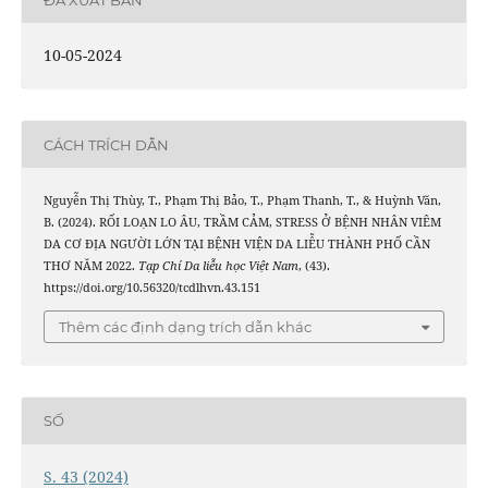
10-05-2024
CÁCH TRÍCH DẪN
Nguyễn Thị Thùy, T., Phạm Thị Bảo, T., Phạm Thanh, T., & Huỳnh Văn,
B. (2024). RỐI LOẠN LO ÂU, TRẦM CẢM, STRESS Ở BỆNH NHÂN VIÊM
DA CƠ ĐỊA NGƯỜI LỚN TẠI BỆNH VIỆN DA LIỄU THÀNH PHỐ CẦN
THƠ NĂM 2022.
Tạp Chí Da liễu học Việt Nam
, (43).
https://doi.org/10.56320/tcdlhvn.43.151
Thêm các định dạng trích dẫn khác
SỐ
S. 43 (2024)