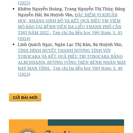
(2025)
Khiêm Nguyễn Hoàng, Trang Nguyễn Thị Thùy, Đăng
Nguyễn Hải, Bá Huỳnh Văn,
ĐẶC ĐIỂM VI KHUẨN
HỌC, KHÁNG SINH ĐỒ VÀ KẾT QUẢ ĐIỀU TRỊ VIÊM
MÔ BÀO TẠI BỆNH VIỆN DA LIỄU THÀNH PHỐ CẦN
THƠ NĂM 2022
,
Tạp chí Da liễu học Việt Nam: S. 45
(2024)
Linh Quách Ngọc, Ngân Lạc Thị Kim, Bá Huỳnh Văn,
TÌNH HÌNH HUYẾT THANH DƯƠNG TÍNH VỚI
TOXOCARA VÀ KẾT QUẢ ĐIỀU TRỊ TOXOCARA BẰNG
ALBENDAZOL ĐƯỜNG UỐNG TRÊN BỆNH NHÂN MÀY
ĐAY MẠN TÍNH
,
Tạp chí Da liễu học Việt Nam: S. 40
(2023)
GỬI BÀI MỚI