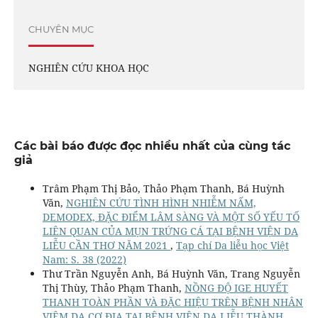
CHUYÊN MỤC
NGHIÊN CỨU KHOA HỌC
Các bài báo được đọc nhiều nhất của cùng tác
giả
Trâm Phạm Thị Bảo, Thảo Phạm Thanh, Bá Huỳnh
Văn,
NGHIÊN CỨU TÌNH HÌNH NHIỄM NẤM,
DEMODEX, ĐẶC ĐIỂM LÂM SÀNG VÀ MỘT SỐ YẾU TỐ
LIÊN QUAN CỦA MỤN TRỨNG CÁ TẠI BỆNH VIỆN DA
LIỄU CẦN THƠ NĂM 2021
,
Tạp chí Da liễu học Việt
Nam: S. 38 (2022)
Thư Trần Nguyễn Anh, Bá Huỳnh Văn, Trang Nguyễn
Thị Thùy, Thảo Phạm Thanh,
NỒNG ĐỘ IGE HUYẾT
THANH TOÀN PHẦN VÀ ĐẶC HIỆU TRÊN BỆNH NHÂN
VIÊM DA CƠ ĐỊA TẠI BỆNH VIỆN DA LIỄU THÀNH