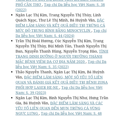
PHỐ CẦN THƠ
,
Tạp chí Da liễu học Việt Nam: S. 38
(2022)
Ngân Lạc Thị Kim, Trang Nguyễn Thị Thùy, Linh
Quách Ngọc, Thư Lê Thị Minh, Bá Huỳnh Văn,
ĐẶC
ĐIỂM LÂM SÀNG VÀ KẾT QUẢ ĐIỀU TRỊ TRỨNG CÁ
MỨC ĐỘ TRUNG BÌNH BẰNG MINOCYCLIN
,
Tạp chí
Da liễu học Việt Nam: S. 44 (2024)
Trần Thị Hoài Hương, Cúc Nguyễn Thị Kim, Trang
Nguyễn Thị Thùy, Bùi Minh Tân, Thanh Nguyễn Thị
Đan, Nguyễn Thanh Hùng, Nguyễn Trọng Hào,
TÌNH
TRẠNG DINH DƯỠNG Ở NGƯỜI TRƯỞNG THÀNH
MẮC BỆNH VIÊM DA CƠ ĐỊA NĂM 2020
,
Tạp chí Da
liễu học Việt Nam: S. 35 (2022)
Thảo Nguyễn Thanh, Ngân Lạc Thị Kim, Bá Huỳnh
Văn,
ĐẶC ĐIỂM LÂM SÀNG, MỘT SỐ YẾU TỐ LIÊN
QUAN VÀ ĐÁNH GIÁ KẾT QUẢ ĐIỀU TRỊ BỆNH ZONA
PHỐI HỢP LASER HE-NE
,
Tạp chí Da liễu học Việt
Nam: S. 39 (2023)
Ngân Lạc Thị Kim, Bình Nguyễn Thị Như, Hưng Trần
Gia, Bá Huỳnh Văn,
ĐẶC ĐIỂM LÂM SÀNG VÀ CÁC
YẾU TỐ LIÊN QUAN ĐẾN MỤN TRỨNG CÁ VÙNG
NGỰC LƯNG
,
Tạp chí Da liễu học Việt Nam: S. 48