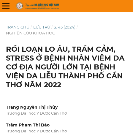
TRANG CHỦ
/
LƯU TRỮ
/
S. 43 (2024)
/
NGHIÊN CỨU KHOA HỌC
RỐI LOẠN LO ÂU, TRẦM CẢM,
STRESS Ở BỆNH NHÂN VIÊM DA
CƠ ĐỊA NGƯỜI LỚN TẠI BỆNH
VIỆN DA LIỄU THÀNH PHỐ CẦN
THƠ NĂM 2022
Trang Nguyễn Thị Thùy
Trường Đại học Y Dược Cần Thơ
Trâm Phạm Thị Bảo
Trường Đại học Y Dược Cần Thơ