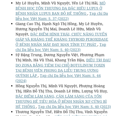
My Lê Huyền, Minh Vũ Nguyệt, Yến Lê Thị Hải,
MÔ
BỆNH HỌC TỔN THƯƠNG DA ĐẶC HIỆU LUPUS Ở
BỆNH NHÂN LUPUS BAN ĐỎ HỆ THỐNG
,
Tạp chí Da
liễu học Việt Nam: S. 37 (2022)
Giang Cao Thị, Hạnh Ngô Thị Hồng, My Lê Huyền,
Hương Nguyễn Thị Mai, Doanh Lê Hữu, Minh Vũ
Nguyệt,
ĐẶC ĐIỂM HÌNH THÁI, CHỨC NĂNG TUYẾN
GIÁP VÀ KHÁNG THỂ KHÁNG THYROID PEROXIDASE
Ở BỆNH NHÂN MÀY ĐAY MẠN TÍNH TỰ PHÁT
,
Tạp
chí Da liễu học Việt Nam: S. 40 (2023)
Sỹ Đặng Trung, Dương Nguyễn Việt, Phương Phạm
Thị Minh, Hà Vũ Thái, Khang Trần Hậu,
ĐIỀU TRỊ ĐAU
DO ZONA BẰNG TIÊM TẠI CHỖ BOTULINUM TOXIN
TẠI BỆNH VIỆN PHONG DA LIỄU TRUNG ƯƠNG
QUỲNH LẬP
,
Tạp chí Da liễu học Việt Nam: S. 44
(2024)
Hồng Nguyễn Thị, Minh Vũ Nguyệt, Phượng Hoàng
Thị, Hiền Đỗ Thị Thu, Doanh Lê Hữu, Lượng Vũ Huy,
ĐẶC ĐIỂM LÂM SÀNG, CẬN LÂM SÀNG CỦA TỔN
THƯƠNG HỆ TIÊU HÓA Ở BỆNH NHÂN XƠ CỨNG BÌ
HỆ THỐNG
,
Tạp chí Da liễu học Việt Nam: S. 40 (2023)
Thương Nguyễn Thế, Hiền Đỗ Thị Thu, Vinh Nguyễn