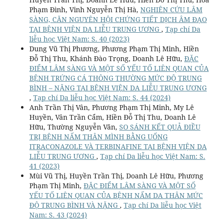
Phạm Đình, Vinh Nguyễn Thị Hà,
NGHIÊN CỨU LÂM
SÀNG, CĂN NGUYÊN HỘI CHỨNG TIẾT DỊCH ÂM ĐẠO
TẠI BỆNH VIỆN DA LIỄU TRUNG ƯƠNG
,
Tạp chí Da
liễu học Việt Nam: S. 40 (2023)
Dung Vũ Thị Phương, Phương Phạm Thị Minh, Hiền
Đỗ Thị Thu, Khánh Đào Trọng, Doanh Lê Hữu,
ĐẶC
ĐIỂM LÂM SÀNG VÀ MỘT SỐ YẾU TỐ LIÊN QUAN CỦA
BỆNH TRỨNG CÁ THÔNG THƯỜNG MỨC ĐỘ TRUNG
BÌNH – NẶNG TẠI BỆNH VIỆN DA LIỄU TRUNG ƯƠNG
,
Tạp chí Da liễu học Việt Nam: S. 44 (2024)
Anh Trần Thị Vân, Phương Phạm Thị Minh, My Lê
Huyền, Vân Trần Cẩm, Hiền Đỗ Thị Thu, Doanh Lê
Hữu, Thường Nguyễn Văn,
SO SÁNH KẾT QUẢ ĐIỀU
TRỊ BỆNH NẤM THÂN MÌNH BẰNG UỐNG
ITRACONAZOLE VÀ TERBINAFINE TẠI BỆNH VIỆN DA
LIỄU TRUNG ƯƠNG
,
Tạp chí Da liễu học Việt Nam: S.
41 (2023)
Mùi Vũ Thị, Huyền Trần Thị, Doanh Lê Hữu, Phương
Phạm Thị Minh,
ĐẶC ĐIỂM LÂM SÀNG VÀ MỘT SỐ
YẾU TỐ LIÊN QUAN CỦA BỆNH NẤM DA THÂN MỨC
ĐỘ TRUNG BÌNH VÀ NẶNG
,
Tạp chí Da liễu học Việt
Nam: S. 43 (2024)