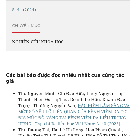
S. 44 (2024)
CHUYÊN MỤC
NGHIÊN CỨU KHOA HỌC
Các bài báo được đọc nhiều nhất của cùng tác
giả
Thu Nguyễn Minh, Ghi Đào Hữu, Thùy Nguyễn Thị
Thanh, Hiền Đỗ Thị Thu, Doanh Lê Hữu, Khánh Đào
Trọng, Thường Nguyễn Văn,
ĐẶC ĐIỂM LÂM SÀNG VÀ
MỘT SỐ YẾU TỐ LIÊN QUAN CỦA BỆNH VIÊM DA CƠ
ĐỊA MỨC ĐỘ NẶNG TẠI BỆNH VIỆN DA LIỄU TRUNG
ƯƠNG
,
Tạp chí Da liễu học Việt Nam: S. 40 (2023)
Thu Dương Thị, Hải Lê Hạ Long, Hoa Phạm Quỳnh,
Huyền Trần Thị, Doanh Lê Hữu, Hiền Đỗ Thị Thu, Hòa