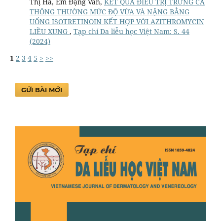
Thị Hà, Em Đặng Văn,
KẾT QUẢ ĐIỀU TRỊ TRỨNG CÁ
THÔNG THƯỜNG MỨC ĐỘ VỪA VÀ NẶNG BẰNG
UỐNG ISOTRETINOIN KẾT HỢP VỚI AZITHROMYCIN
LIỀU XUNG
,
Tạp chí Da liễu học Việt Nam: S. 44
(2024)
1
2
3
4
5
>
>>
GỬI BÀI MỚI