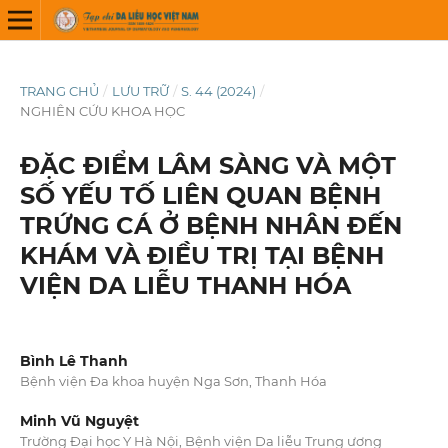
TRANG CHỦ
/
LƯU TRỮ
/
S. 44 (2024)
/
NGHIÊN CỨU KHOA HỌC
ĐẶC ĐIỂM LÂM SÀNG VÀ MỘT
SỐ YẾU TỐ LIÊN QUAN BỆNH
TRỨNG CÁ Ở BỆNH NHÂN ĐẾN
KHÁM VÀ ĐIỀU TRỊ TẠI BỆNH
VIỆN DA LIỄU THANH HÓA
Bình Lê Thanh
Bệnh viện Đa khoa huyện Nga Sơn, Thanh Hóa
Minh Vũ Nguyệt
Trường Đại học Y Hà Nội, Bệnh viện Da liễu Trung ương