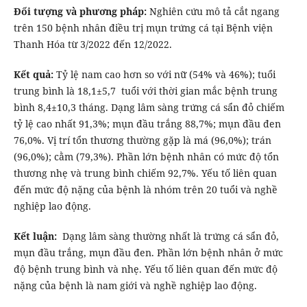
Đối tượng và phương pháp:
Nghiên cứu mô tả cắt ngang
trên 150 bệnh nhân điều trị mụn trứng cá tại Bệnh viện
Thanh Hóa từ 3/2022 đến 12/2022.
Kết quả:
Tỷ lệ nam cao hơn so với nữ (54% và 46%); tuổi
trung bình là 18,1±5,7 tuổi với thời gian mắc bệnh trung
bình 8,4±10,3 tháng. Dạng lâm sàng trứng cá sẩn đỏ chiếm
tỷ lệ cao nhất 91,3%; mụn đầu trắng 88,7%; mụn đầu đen
76,0%. Vị trí tổn thương thường gặp là má (96,0%); trán
(96,0%); cằm (79,3%). Phần lớn bệnh nhân có mức độ tổn
thương nhẹ và trung bình chiếm 92,7%. Yếu tố liên quan
đến mức độ nặng của bệnh là nhóm trên 20 tuổi và nghề
nghiệp lao động.
Kết luận:
Dạng lâm sàng thường nhất là trứng cá sẩn đỏ,
mụn đầu trắng, mụn đầu đen. Phần lớn bệnh nhân ở mức
độ bệnh trung bình và nhẹ. Yếu tố liên quan đến mức độ
nặng của bệnh là nam giới và nghề nghiệp lao động.