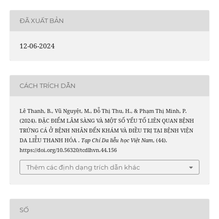
ĐÃ XUẤT BẢN
12-06-2024
CÁCH TRÍCH DẪN
Lê Thanh, B., Vũ Nguyệt, M., Đỗ Thị Thu, H., & Phạm Thị Minh, P.
(2024). ĐẶC ĐIỂM LÂM SÀNG VÀ MỘT SỐ YẾU TỐ LIÊN QUAN BỆNH
TRỨNG CÁ Ở BỆNH NHÂN ĐẾN KHÁM VÀ ĐIỀU TRỊ TẠI BỆNH VIỆN
DA LIỄU THANH HÓA .
Tạp Chí Da liễu học Việt Nam
, (44).
https://doi.org/10.56320/tcdlhvn.44.156
Thêm các định dạng trích dẫn khác
SỐ