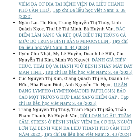
VIÊM DA CƠ ĐỊA TẠI BỆNH VIỆN DA LIỄU THÀNH
PHỐ CẦN THƠ
,
Tạp chí Da liễu học Việt Nam: S. 38
(2022)
Ngân Lạc Thị Kim, Trang Nguyễn Thị Thùy, Linh
Quách Ngọc, Thư Lê Thị Minh, Bá Huỳnh Văn,
ĐẶC
ĐIỂM LÂM SÀNG VÀ KẾT QUẢ ĐIỀU TRỊ TRỨNG CÁ
MỨC ĐỘ TRUNG BÌNH BẰNG MINOCYCLIN
,
Tạp chí
Da liễu học Việt Nam: S. 44 (2024)
Uyên Chu Nhật, My Lê Huyền, Doanh Lê Hữu, Cúc
Nguyễn Thị Kim, Minh Vũ Nguyệt,
ĐÁNH GIÁ KIẾN
THỨC, THÁI ĐỘ VÀ HÀNH VI Ở BỆNH NHÂN MÀY ĐAY
MẠN TÍNH
,
Tạp chí Da liễu học Việt Nam: S. 48 (2025)
Cúc Nguyễn Thị Kim, Giang Quách Thị Hà, Doanh Lê
Hữu, Hòa Phạm Đình, Anh Nguyễn Thị Ngọc,
U SẨN
DẠNG LYMPHO (LYMPHOMATOID PAPULOSIS) BÁO
CÁO MỘT TRƯỜNG HỢP LÂM SÀNG HIẾM GẶP
,
Tạp
chí Da liễu học Việt Nam: S. 48 (2025)
Trang Nguyễn Thị Thùy, Trâm Phạm Thị Bảo, Thảo
Phạm Thanh, Bá Huỳnh Văn,
RỐI LOẠN LO ÂU, TRẦM
CẢM, STRESS Ở BỆNH NHÂN VIÊM DA CƠ ĐỊA NGƯỜI
LỚN TẠI BỆNH VIỆN DA LIỄU THÀNH PHỐ CẦN THƠ
NĂM 2022
,
Tạp chí Da liễu học Việt Nam: S. 43 (2024)