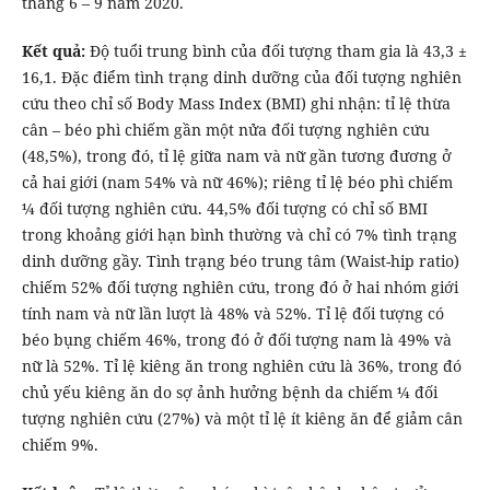
tháng 6 – 9 năm 2020.
Kết quả:
Độ tuổi trung bình của đối tượng tham gia là 43,3 ±
16,1. Đặc điểm tình trạng dinh dưỡng của đối tượng nghiên
cứu theo chỉ số Body Mass Index (BMI) ghi nhận: tỉ lệ thừa
cân – béo phì chiếm gần một nửa đối tượng nghiên cứu
(48,5%), trong đó, tỉ lệ giữa nam và nữ gần tương đương ở
cả hai giới (nam 54% và nữ 46%); riêng tỉ lệ béo phì chiếm
¼ đối tượng nghiên cứu. 44,5% đối tượng có chỉ số BMI
trong khoảng giới hạn bình thường và chỉ có 7% tình trạng
dinh dưỡng gầy. Tình trạng béo trung tâm (Waist-hip ratio)
chiếm 52% đối tượng nghiên cứu, trong đó ở hai nhóm giới
tính nam và nữ lần lượt là 48% và 52%. Tỉ lệ đối tượng có
béo bụng chiếm 46%, trong đó ở đối tượng nam là 49% và
nữ là 52%. Tỉ lệ kiêng ăn trong nghiên cứu là 36%, trong đó
chủ yếu kiêng ăn do sợ ảnh hưởng bệnh da chiếm ¼ đối
tượng nghiên cứu (27%) và một tỉ lệ ít kiêng ăn để giảm cân
chiếm 9%.