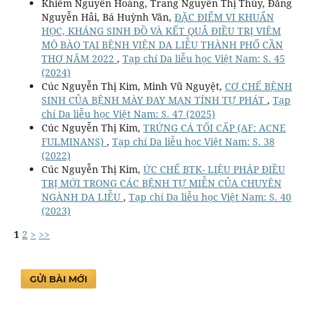
Khiêm Nguyễn Hoàng, Trang Nguyễn Thị Thùy, Đăng
Nguyễn Hải, Bá Huỳnh Văn,
ĐẶC ĐIỂM VI KHUẨN
HỌC, KHÁNG SINH ĐỒ VÀ KẾT QUẢ ĐIỀU TRỊ VIÊM
MÔ BÀO TẠI BỆNH VIỆN DA LIỄU THÀNH PHỐ CẦN
THƠ NĂM 2022
,
Tạp chí Da liễu học Việt Nam: S. 45
(2024)
Cúc Nguyễn Thị Kim, Minh Vũ Nguyệt,
CƠ CHẾ BỆNH
SINH CỦA BỆNH MÀY ĐAY MẠN TÍNH TỰ PHÁT
,
Tạp
chí Da liễu học Việt Nam: S. 47 (2025)
Cúc Nguyễn Thị Kim,
TRỨNG CÁ TỐI CẤP (AF: ACNE
FULMINANS)
,
Tạp chí Da liễu học Việt Nam: S. 38
(2022)
Cúc Nguyễn Thị Kim,
ỨC CHẾ BTK- LIỆU PHÁP ĐIỀU
TRỊ MỚI TRONG CÁC BỆNH TỰ MIỄN CỦA CHUYÊN
NGÀNH DA LIỄU
,
Tạp chí Da liễu học Việt Nam: S. 40
(2023)
1
2
>
>>
GỬI BÀI MỚI