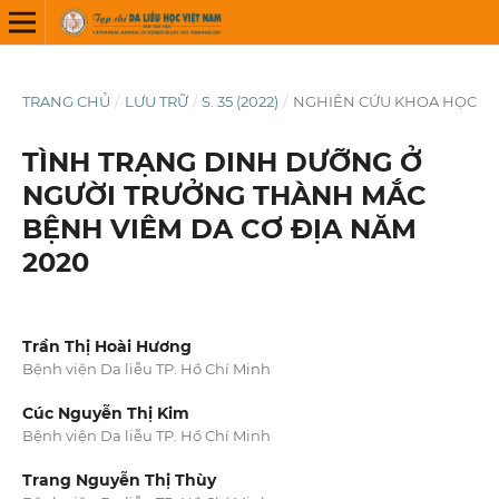
TRANG CHỦ
/
LƯU TRỮ
/
S. 35 (2022)
/
NGHIÊN CỨU KHOA HỌC
TÌNH TRẠNG DINH DƯỠNG Ở
NGƯỜI TRƯỞNG THÀNH MẮC
BỆNH VIÊM DA CƠ ĐỊA NĂM
2020
Trần Thị Hoài Hương
Bệnh viện Da liễu TP. Hồ Chí Minh
Cúc Nguyễn Thị Kim
Bệnh viện Da liễu TP. Hồ Chí Minh
Trang Nguyễn Thị Thùy