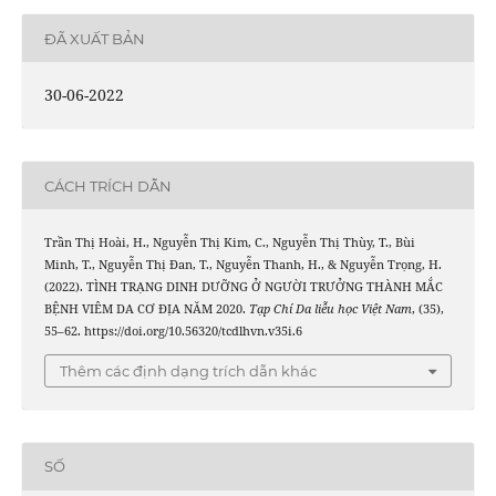
ĐÃ XUẤT BẢN
30-06-2022
CÁCH TRÍCH DẪN
Trần Thị Hoài, H., Nguyễn Thị Kim, C., Nguyễn Thị Thùy, T., Bùi
Minh, T., Nguyễn Thị Đan, T., Nguyễn Thanh, H., & Nguyễn Trọng, H.
(2022). TÌNH TRẠNG DINH DƯỠNG Ở NGƯỜI TRƯỞNG THÀNH MẮC
BỆNH VIÊM DA CƠ ĐỊA NĂM 2020.
Tạp Chí Da liễu học Việt Nam
, (35),
55–62. https://doi.org/10.56320/tcdlhvn.v35i.6
Thêm các định dạng trích dẫn khác
SỐ