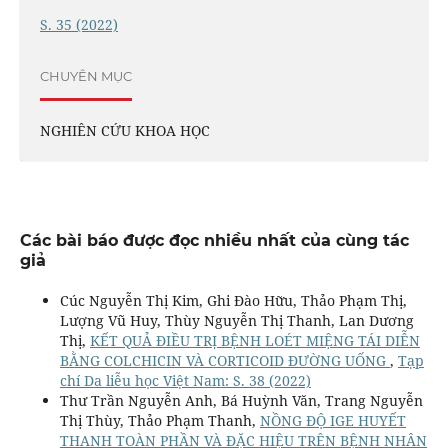
S. 35 (2022)
CHUYÊN MỤC
NGHIÊN CỨU KHOA HỌC
Các bài báo được đọc nhiều nhất của cùng tác
giả
Cúc Nguyễn Thị Kim, Ghi Đào Hữu, Thảo Phạm Thị,
Lượng Vũ Huy, Thùy Nguyễn Thị Thanh, Lan Dương
Thị,
KẾT QUẢ ĐIỀU TRỊ BỆNH LOÉT MIỆNG TÁI DIỄN
BẰNG COLCHICIN VÀ CORTICOID ĐƯỜNG UỐNG
,
Tạp
chí Da liễu học Việt Nam: S. 38 (2022)
Thư Trần Nguyễn Anh, Bá Huỳnh Văn, Trang Nguyễn
Thị Thùy, Thảo Phạm Thanh,
NỒNG ĐỘ IGE HUYẾT
THANH TOÀN PHẦN VÀ ĐẶC HIỆU TRÊN BỆNH NHÂN