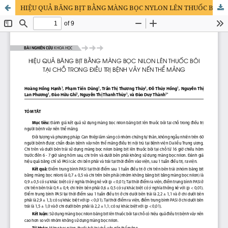
HIỆU QUẢ BĂNG BỊT BẰNG MÀNG BỌC NYLON LÊN THUỐC BÔI TẠI CHỖ TRONG ĐIỀU TRỊ BỆNH VẢY NẾN THỂ MẢNG